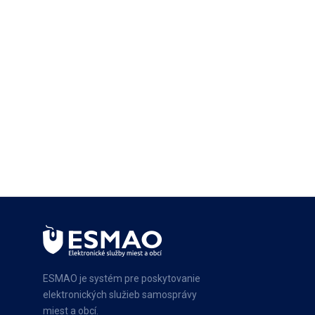
ESMAO je systém pre poskytovanie
elektronických služieb samosprávy
miest a obcí.