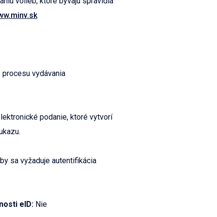
niu volieb, ktoré bývajú spravidla
www.minv.sk
e procesu vydávania
ektronické podanie, ktoré vytvorí
ukazu.
by sa vyžaduje autentifikácia
nosti eID:
Nie