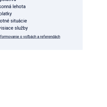
konná lehota
platky
otné situácie
isiace služby
nformovanie o voľbách a referendách