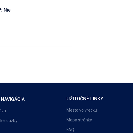
P:
Nie
UŽITOČNÉ LINKY
 NAVIGÁCIA
Mesto vo vrecku
áva
Mapa stránky
cké služby
FAQ