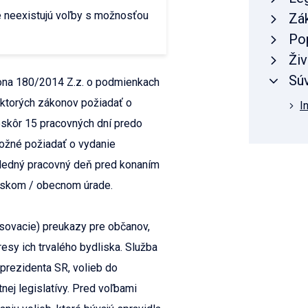
 neexistujú voľby s možnosťou
Zá
Po
Živ
Súv
ona 180/2014 Z.z. o podmienkach
ektorých zákonov požiadať o
I
eskôr 15 pracovných dní predo
možné požiadať o vydanie
ledný pracovný deň pred konaním
tskom / obecnom úrade.
sovacie) preukazy pre občanov,
esy ich trvalého bydliska. Služba
 prezidenta SR, volieb do
nej legislatívy. Pred voľbami