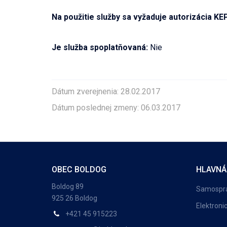
Na použitie služby sa vyžaduje autorizácia KE
Je služba spoplatňovaná:
Nie
Dátum zverejnenia: 28.02.2017
Dátum poslednej zmeny: 06.03.2017
OBEC BOLDOG
HLAVNÁ
Boldog 89
Samospr
925 26 Boldog
Elektroni
+421 45 915223