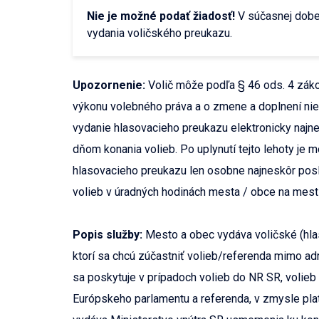
Nie je možné podať žiadosť!
V súčasnej dobe
vydania voličského preukazu.
Upozornenie:
Volič môže podľa § 46 ods. 4 zák
výkonu volebného práva a o zmene a doplnení ni
vydanie hlasovacieho preukazu elektronicky najn
dňom konania volieb. Po uplynutí tejto lehoty je 
hlasovacieho preukazu len osobne najneskôr pos
volieb v úradných hodinách mesta / obce na mes
Popis služby:
Mesto a obec vydáva voličské (hla
ktorí sa chcú zúčastniť volieb/referenda mimo adr
sa poskytuje v prípadoch volieb do NR SR, volieb
Európskeho parlamentu a referenda, v zmysle plat