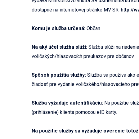
vydáva Ministerstvo vnútra SR usmernenia ku kona
dostupné na internetovej stránke MV SR:
http://
Komu je služba určená:
Občan
Na aký účel služba slúži:
Služba slúži na riadeni
voličských/hlasovacích preukazov pre občanov.
Spôsob použitia služby:
Služba sa používa ako el
žiadosť pre vydanie voličského/hlasovacieho pre
Služba vyžaduje autentifikáciu:
Na použitie služ
(prihlásenie) klienta pomocou eID karty.
Na použitie služby sa vyžaduje overenie totož