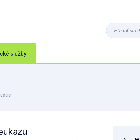
ické služby
tuácie
reukazu
Leg