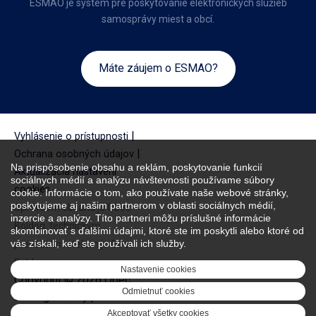
ESMAO je systém pre poskytovanie elektronických služieb
samosprávy miest a obcí.
Máte záujem o ESMAO?
|
Vyhlásenie o prístupnosti
|
Ochrana osobných údajov
Na prispôsobenie obsahu a reklám, poskytovanie funkcií
Aktualizácia nastavení
sociálnych médií a analýzu návštevnosti používame súbory
cookies
cookie. Informácie o tom, ako používate naše webové stránky,
poskytujeme aj našim partnerom v oblasti sociálnych médií,
Správcom obsahu je Obec
inzercie a analýzy. Títo partneri môžu príslušné informácie
Boldog, technickým
skombinovať s ďalšími údajmi, ktoré ste im poskytli alebo ktoré od
vás získali, keď ste používali ich služby.
prevádzkovateľom je Obec
Boldog.
Nastavenie cookies
Copyright © 2026 Obec
Odmietnuť cookies
Boldog. Všetky práva
vyhradené.
Akceptovať všetky cookies