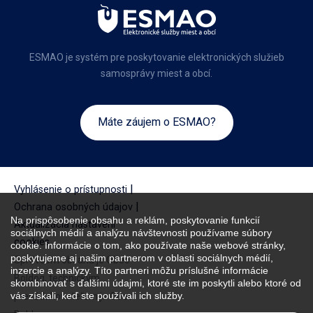
ESMAO je systém pre poskytovanie elektronických služieb
samosprávy miest a obcí.
Máte záujem o ESMAO?
|
Vyhlásenie o prístupnosti
|
Ochrana osobných údajov
Na prispôsobenie obsahu a reklám, poskytovanie funkcií
Aktualizácia nastavení
sociálnych médií a analýzu návštevnosti používame súbory
cookies
cookie. Informácie o tom, ako používate naše webové stránky,
poskytujeme aj našim partnerom v oblasti sociálnych médií,
Správcom obsahu je Obec
inzercie a analýzy. Títo partneri môžu príslušné informácie
Boldog, technickým
skombinovať s ďalšími údajmi, ktoré ste im poskytli alebo ktoré od
vás získali, keď ste používali ich služby.
prevádzkovateľom je Obec